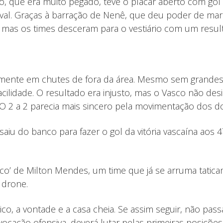
o, que era muito pegado, teve o placar aberto com gol 
al. Graças à barração de Nenê, que deu poder de marc
 mas os times desceram para o vestiário com um result
almente em chutes de fora da área. Mesmo sem grandes p
ilidade. O resultado era injusto, mas o Vasco não desi
O 2 a 2 parecia mais sincero pela movimentação dos doi
u do banco para fazer o gol da vitória vascaína aos 4
asco’ de Milton Mendes, um time que já se arruma tat
 drone.
tico, a vontade e a casa cheia. Se assim seguir, não pa
vocação ofensiva, deverá lutar pelas primeiras posiçõ