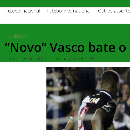
Futebol nacional
Futebol internacional
Outros assunt
FLUMINENSE
“Novo” Vasco bate o
por
Caio Bellandi (Das Tribunas)
27/05/2017