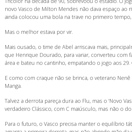
Tricolor na década de 90, sobrevoou o estádio. O jog
novo Vasco de Milton Mendes não dava espaço ao riv
ainda colocou uma bola na trave no primeiro tempo,
Mas o melhor estava por vir.
Mais ousado, o time de Abel arriscava mais, princip
que Henrique Dourado, para variar, converteu com fac
área e bateu no cantinho, empatando o jogo aos 29. 
E como com craque não se brinca, o veterano Nenê sai
Manga.
Talvez a derrota pareça dura ao Flu, mas o ‘Novo V
verdadeiro Clássico, com C maiúsculo, mas não o do
Para o futuro, o Vasco precisa manter o equilíbrio tá
amarga a primeira derrota, mas não abrindo mão da 