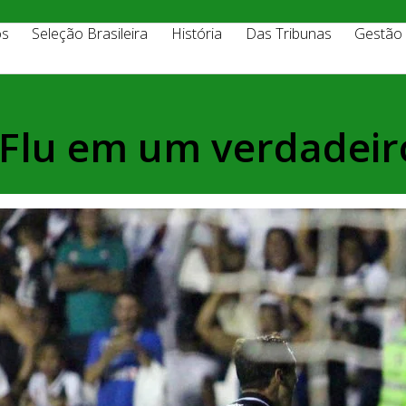
os
Seleção Brasileira
História
Das Tribunas
Gestão
 Flu em um verdadeiro