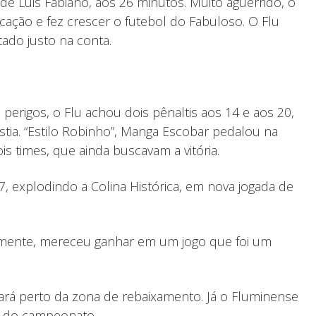
de Luis Fabiano, aos 26 minutos. Muito aguerrido, o
ação e fez crescer o futebol do Fabuloso. O Flu
ado justo na conta.
erigos, o Flu achou dois pênaltis aos 14 e aos 20,
stia. “Estilo Robinho”, Manga Escobar pedalou na
s times, que ainda buscavam a vitória.
7, explodindo a Colina Histórica, em nova jogada de
icamente, mereceu ganhar em um jogo que foi um
ssará perto da zona de rebaixamento. Já o Fluminense
es do campeonato.