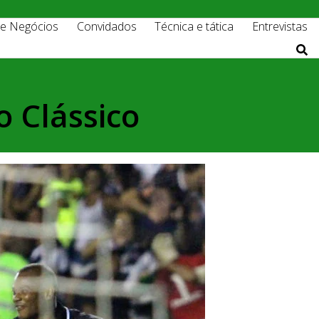
 e Negócios
Convidados
Técnica e tática
Entrevistas
 Clássico