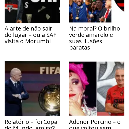
A arte de não sair
Na moral? O brilho
do lugar – ou a SAF
verde amarelo e
visita o Morumbi
suas ilusões
baratas
Relatório – foi Copa
Adenor Porcino – o
do Mundo, amigo?
que voltou sem