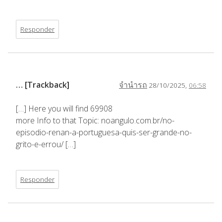
Responder
… [Trackback]
จำนำรถ
28/10/2025,
06:58
[…] Here you will find 69908
more Info to that Topic: noangulo.com.br/no-
episodio-renan-a-portuguesa-quis-ser-grande-no-
grito-e-errou/ […]
Responder