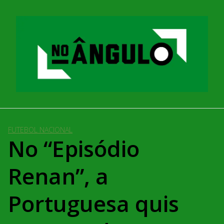
Pular
para
o
conteúdo
FUTEBOL NACIONAL
No “Episódio
Renan”, a
Portuguesa quis