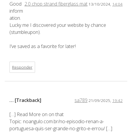
Good
2.0 chop strand fiberglass mat
13/10/2024,
14:04
inform
ation.
Lucky me I discovered your website by chance
(stumbleupon).
I’ve saved as a favorite for later!
Responder
… [Trackback]
sa789
21/09/2025,
19:42
[…] Read More on on that
Topic: noangulo.com.br/no-episodio-renan-a-
portuguesa-quis-ser-grande-no-grito-e-errou/ […]