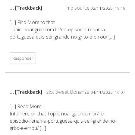
… [Trackback]
imp source
02/11/2025,
18:18
[…] Find More to that
Topic: noangulo.com.br/no-episodio-renan-a-
portuguesa-quis-ser-grande-no-grito-e-errou/ […]
Responder
… [Trackback]
slot Sweet Bonanza
04/11/2025,
10:07
[…] Read More
Info here on that Topic: noangulo.com.br/no-
episodio-renan-a-portuguesa-quis-ser-grande-no-
grito-e-errou/ […]