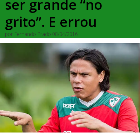
ser grande “no
grito”. E errou
por
Fernando Prado
08/04/2016