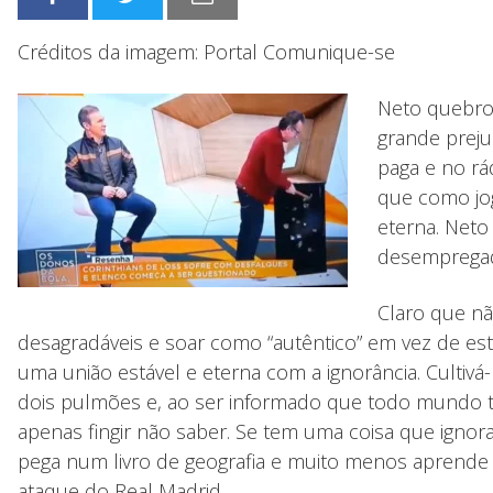
Créditos da imagem: Portal Comunique-se
Neto quebrou
grande preju
paga e no rá
que como jog
eterna. Neto
desempregado
Claro que nã
desagradáveis e soar como “autêntico” em vez de es
uma união estável e eterna com a ignorância. Cultiv
dois pulmões e, ao ser informado que todo mundo te
apenas fingir não saber. Se tem uma coisa que ignora
pega num livro de geografia e muito menos aprende 
ataque do Real Madrid.