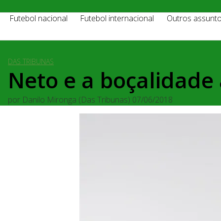
Futebol nacional
Futebol internacional
Outros assunt
DAS TRIBUNAS
Neto e a boçalidade 
por
Danilo Mironga (Das Tribunas)
07/06/2018