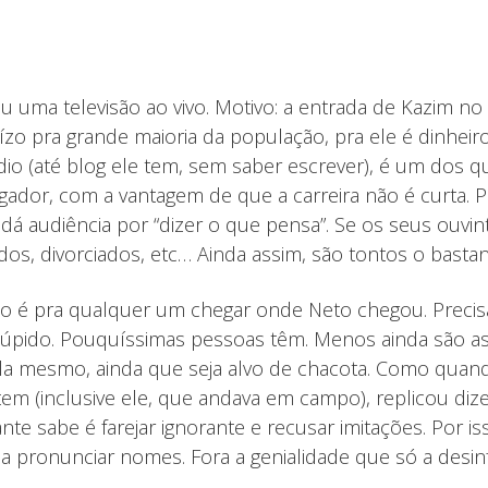
 uma televisão ao vivo. Motivo: a entrada de Kazim n
ízo pra grande maioria da população, pra ele é dinhei
dio (até blog ele tem, sem saber escrever), é um dos q
ador, com a vantagem de que a carreira não é curta. P
 dá audiência por “dizer o que pensa”. Se os seus ouvi
s, divorciados, etc… Ainda assim, são tontos o basta
o é pra qualquer um chegar onde Neto chegou. Precisa 
túpido. Pouquíssimas pessoas têm. Menos ainda são as
á-la mesmo, ainda que seja alvo de chacota. Como quan
m (inclusive ele, que andava em campo), replicou diz
nte sabe é farejar ignorante e recusar imitações. Por
a pronunciar nomes. Fora a genialidade que só a desi