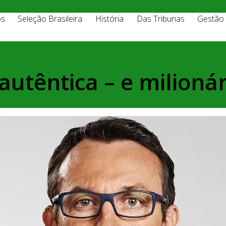
os
Seleção Brasileira
História
Das Tribunas
Gestão
autêntica – e milionár