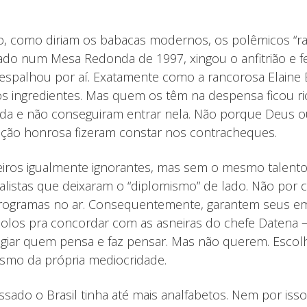
o, como diriam os babacas modernos, os polêmicos “ra
do num Mesa Redonda de 1997, xingou o anfitrião e fe
espalhou por aí. Exatamente como a rancorosa Elaine
 os ingredientes. Mas quem os têm na despensa ficou ri
etida e não conseguiram entrar nela. Não porque Deus
ção honrosa fizeram constar nos contracheques.
iros igualmente ignorantes, mas sem o mesmo talento 
alistas que deixaram o “diplomismo” de lado. Não por
programas no ar. Consequentemente, garantem seus em
los pra concordar com as asneiras do chefe Datena – 
tigiar quem pensa e faz pensar. Mas não querem. Esco
smo da própria mediocridade.
sado o Brasil tinha até mais analfabetos. Nem por isso