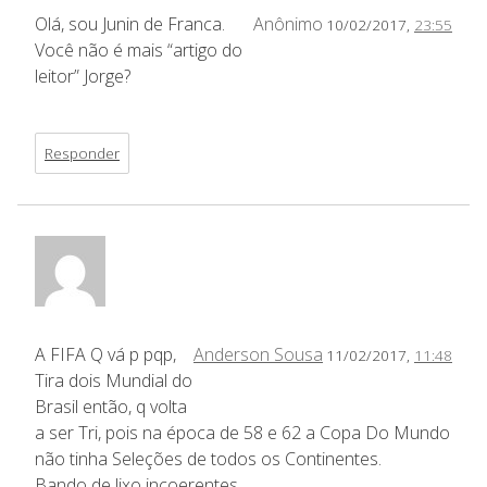
Olá, sou Junin de Franca.
Anônimo
10/02/2017,
23:55
Você não é mais “artigo do
leitor” Jorge?
Responder
A FIFA Q vá p pqp,
Anderson Sousa
11/02/2017,
11:48
Tira dois Mundial do
Brasil então, q volta
a ser Tri, pois na época de 58 e 62 a Copa Do Mundo
não tinha Seleções de todos os Continentes.
Bando de lixo incoerentes.