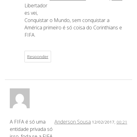
Libertador
es vei,
Conquistar o Mundo, sem conquistar a
América primeiro é só coisa do Corinthians e
FIFA.
Responder
A FIFA é só uma
Anderson Sousa
12/02/2017,
00:21
entidade privada só
isso, foda se a FIFA,