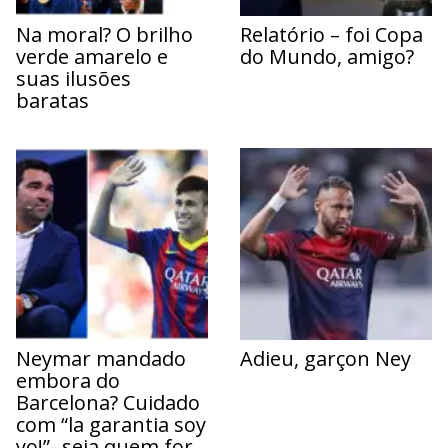
Na moral? O brilho
Relatório – foi Copa
verde amarelo e
do Mundo, amigo?
suas ilusões
baratas
Neymar mandado
Adieu, garçon Ney
embora do
Barcelona? Cuidado
com “la garantia soy
yo!”- seja quem for