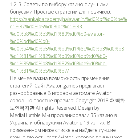
1.2. 3. Советы по выбору казино с лучшими
бонусами Простые стратегии для новичков:
https://sankalpacademyjhalawar.in/%d0%bf%d0%be%
d1%87%d0%b5%d0%bc%d1%83-
%d0%b8%d0%b3%d1%80%d0%b0-aviator-
%d0%bd%d0%b0-
%d0%b4%d0%b5%d0%bd%d1%8c%d0%b3%d0%b8-
%d1%81%d1%82%d0%b0%d0%bb%d0%b0-
%d1%85%d0%b8%d1%82%d0%be%d0%bc-
%d1%81%d0%b5%d0%b7/
Не менее важна возможность применения
стратегий. Сайт Aviator-games предлагает
разнообразные В игровом автомате Aviator
довольно простые правила: Copyright 2018 © 백화
노인복지관 All rights Reserved. Design by
MediaHumble Мы просканировали 35 казино в
Украина и обнаружили Aviator в 19 из них. В
приведенном ниже списке вы найдете лучшие
казино где есть слот Aviator, которое принимают