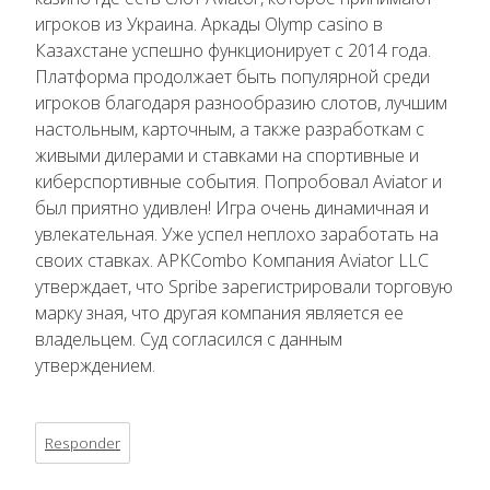
игроков из Украина. Аркады Olymp casino в
Казахстане успешно функционирует с 2014 года.
Платформа продолжает быть популярной среди
игроков благодаря разнообразию слотов, лучшим
настольным, карточным, а также разработкам с
живыми дилерами и ставками на спортивные и
киберспортивные события. Попробовал Aviator и
был приятно удивлен! Игра очень динамичная и
увлекательная. Уже успел неплохо заработать на
своих ставках. APKCombo Компания Aviator LLC
утверждает, что Spribe зарегистрировали торговую
марку зная, что другая компания является ее
владельцем. Суд согласился с данным
утверждением.
Responder