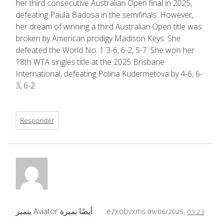
her third consecutive Australian Open final in 2025,
defeating Paula Badosa in the semifinals. However,
her dream of winning a third Australian Open title was
broken by American prodigy Madison Keys. She
defeated the World No. 1 3-6, 6-2, 5-7. She won her
18th WTA singles title at the 2025 Brisbane
International, defeating Polina Kudermetova by 4-6, 6-
3, 6-2.
Responder
يتميز Aviator أيضًا بميزة
ezxobvxms
09/06/2025,
03:23