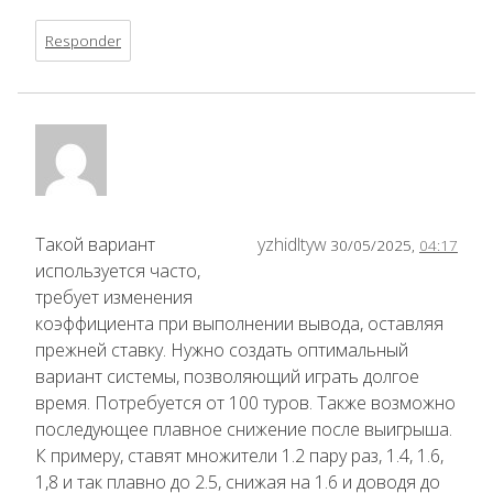
Responder
Такой вариант
yzhidltyw
30/05/2025,
04:17
используется часто,
требует изменения
коэффициента при выполнении вывода, оставляя
прежней ставку. Нужно создать оптимальный
вариант системы, позволяющий играть долгое
время. Потребуется от 100 туров. Также возможно
последующее плавное снижение после выигрыша.
К примеру, ставят множители 1.2 пару раз, 1.4, 1.6,
1,8 и так плавно до 2.5, снижая на 1.6 и доводя до