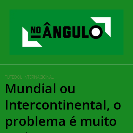
Pular
para
o
conteúdo
FUTEBOL INTERNACIONAL
Mundial ou
Intercontinental, o
problema é muito