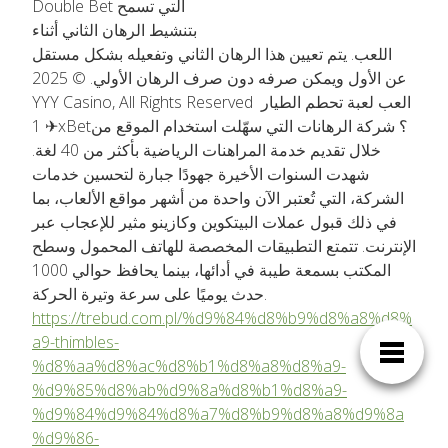
Double Bet التي تسمح
بتنشيط الرهان الثاني أثناء
اللعب. يتم تعيين هذا الرهان الثاني وتفعيله بشكل مستقل
عن الأول ويمكن صرفه دون صرف الرهان الأولي. © 2025
YYY Casino, All Rights Reserved العب لعبة تحطم الطيار
✈ 1xBet؟ شركة الرهانات التي سهّلت استخدام الموقع من
خلال تقديم خدمة المراهنات الرياضية بأكثر من 40 لغة.
شهدت السنوات الأخيرة جهودًا جبارة لتحسين خدمات
الشركة، التي تُعتبر الآن واحدة من أشهر مواقع الألعاب، بما
في ذلك قبول عملات البيتكوين وكازينو مثير للإعجاب عبر
الإنترنت. تتمتع التطبيقات المخصصة للهاتف المحمول وسطح
المكتب بسمعة طيبة في أدائها، بينما يحافظ حوالي 1000
حدث يوميًا على سرعة وتيرة الحركة.
https://trebud.com.pl/%d9%84%d8%b9%d8%a8%d8%
a9-thimbles-
%d8%aa%d8%ac%d8%b1%d8%a8%d8%a9-
%d9%85%d8%ab%d9%8a%d8%b1%d8%a9-
%d9%84%d9%84%d8%a7%d8%b9%d8%a8%d9%8a
%d9%86-