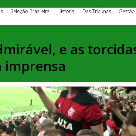
os
Seleção Brasileira
História
Das Tribunas
Gestão
dmirável, e as torcid
a imprensa