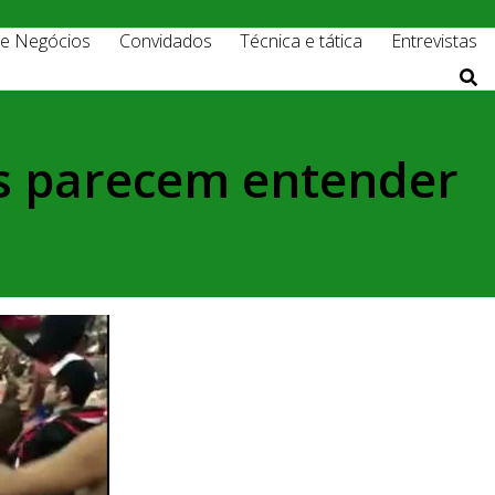
 e Negócios
Convidados
Técnica e tática
Entrevistas
as parecem entender