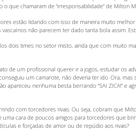
 o que chamaram de “irresponsabilidade” de Milton 
res estão lidando com isso de maneira muito melhor d
os vascaínos não parecem ter dado tanta bola assim. Es
os dois times no setor misto, ainda que com muito mais
to de um profissional querer ir a jogos, estudar os ad
o conseguiu um camarote, não deveria ter ido. Ora, mas
ão apareceu nenhuma besta berrando “SAI ZICA!” e agre
rindo com torcedores rivais. Ou seja, cobram que Mil
sse uma cara de poucos amigos para torcedores que br
culas e forçadas de amor ou de repúdio aos rivais?