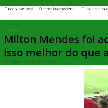
Futebol nacional
Futebol internacional
Outros assunt
FLAMENGO
Milton Mendes foi a
isso melhor do que 
por
Gabriel Rostey
09/05/2017