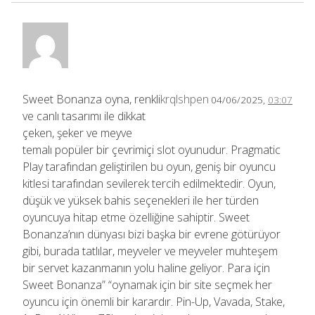
Sweet Bonanza oyna, renkli
krqlshpen
04/06/2025,
03:07
ve canlı tasarımı ile dikkat
çeken, şeker ve meyve
temalı popüler bir çevrimiçi slot oyunudur. Pragmatic
Play tarafından geliştirilen bu oyun, geniş bir oyuncu
kitlesi tarafından sevilerek tercih edilmektedir. Oyun,
düşük ve yüksek bahis seçenekleri ile her türden
oyuncuya hitap etme özelliğine sahiptir. Sweet
Bonanza’nın dünyası bizi başka bir evrene götürüyor
gibi, burada tatlılar, meyveler ve meyveler muhteşem
bir servet kazanmanın yolu haline geliyor. Para için
Sweet Bonanza” “oynamak için bir site seçmek her
oyuncu için önemli bir karardır. Pin-Up, Vavada, Stake,