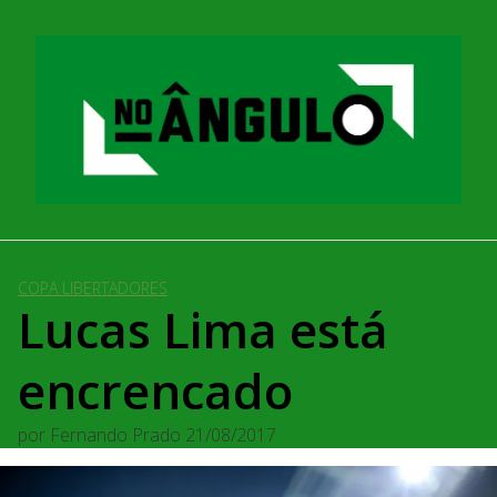
Pular
para
o
conteúdo
COPA LIBERTADORES
Lucas Lima está
encrencado
por
Fernando Prado
21/08/2017