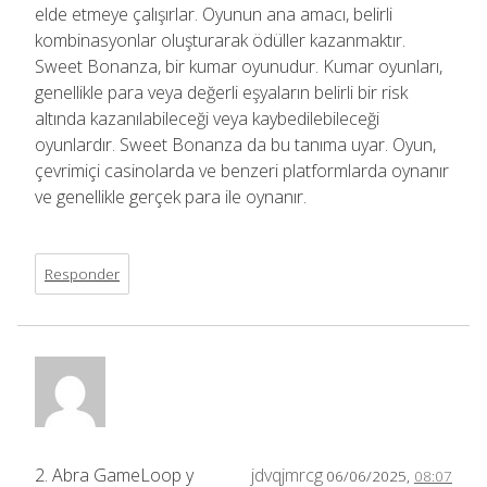
elde etmeye çalışırlar. Oyunun ana amacı, belirli
kombinasyonlar oluşturarak ödüller kazanmaktır.
Sweet Bonanza, bir kumar oyunudur. Kumar oyunları,
genellikle para veya değerli eşyaların belirli bir risk
altında kazanılabileceği veya kaybedilebileceği
oyunlardır. Sweet Bonanza da bu tanıma uyar. Oyun,
çevrimiçi casinolarda ve benzeri platformlarda oynanır
ve genellikle gerçek para ile oynanır.
Responder
2. Abra GameLoop y
jdvqjmrcg
06/06/2025,
08:07