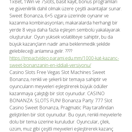
1xBet, 1Win ve 7Slots, basit kayıt, bonus programları
ve güvenilirlik dahil olmak üzere çeşitli avantajlar sunar.
Sweet Bonanza, 6×5 ızgara üzerinde oynanır ve
kazanma kombinasyonları, makaralarda herhangi bir
yerde 8 veya daha fazla eşleşen sembolü yakalayarak
oluşturulur. Oyun yüksek volatiliteye sahiptir, bu da
büyük kazançların nadir ama beklenmedik şekilde
gelebileceği anlamına gelir. ????
https://impactvideo.parami.edu.mm/1000-kat-kazanc-
sweet-bonanzanin-en-iddiali-versiyonu/
Casino Slots Free Vegas Slot Machines Sweet
Bonanza, renkli ve şekerli bir temaya sahiptir ve
oyuncuların meyveleri eşleştirerek büyük ödüller
kazanmaya çalıştığı bir slot oyunudur. CASINO
BONANZA: SLOTS FUN! Bonanza Party: 777 Slot
Casino Sweet Bonanza, Pragmatic Play tarafından
geliştirilen bir slot oyunudur. Bu oyun, renkli meyvelerle
dolu bir tema üzerine kuruludur. Oyuncular, çilek,
üzüm, muz gibi çeşitli meyveleri eşleştirerek kazanç