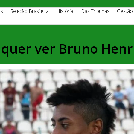
os
Seleção Brasileira
História
Das Tribunas
Gestão
ro quer ver Bruno Hen