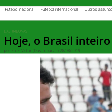
Futebol nacional
Futebol internacional
Outros assunt
DAS TRIBUNAS
Hoje, o Brasil intei
por
Euler Victor (Das Tribunas)
28/08/2019