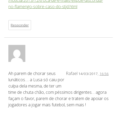
/noticia/2013/12/troca-de-e-mails-expoe-discordia-
no-flamengo-sobre-caso-do-stjd.html
Responder
Ah parem de chorar seus
Rafael
14/03/2017,
16:56
lunáticos…. a Lusa só caiu por
culpa dela mesma, de ter um
time de chuta chão, com péssimos dirigentes… agora
façam o favor, parem de chorar e tratem de apoiar os
jogadores a jogar mais futebol, sem mais !