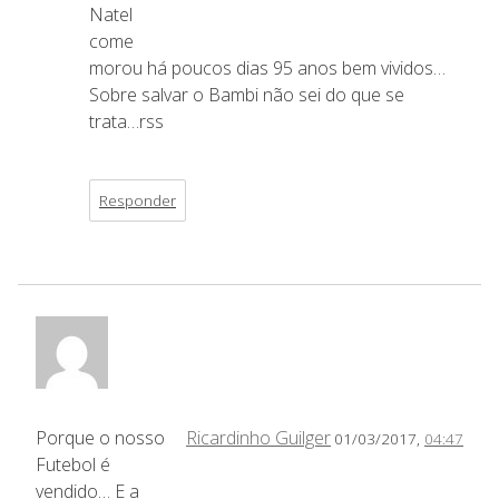
Natel
come
morou há poucos dias 95 anos bem vividos…
Sobre salvar o Bambi não sei do que se
trata…rss
Responder
Porque o nosso
Ricardinho Guilger
01/03/2017,
04:47
Futebol é
vendido… E a