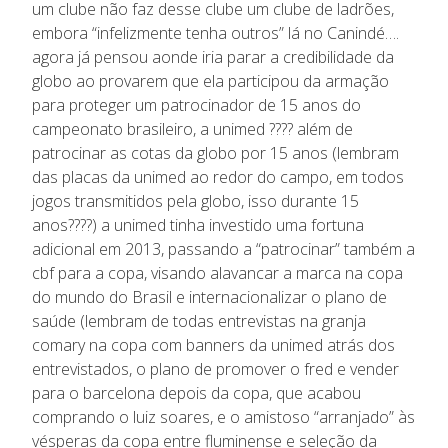
um clube não faz desse clube um clube de ladrões,
embora “infelizmente tenha outros” lá no Canindé….
agora já pensou aonde iria parar a credibilidade da
globo ao provarem que ela participou da armação
para proteger um patrocinador de 15 anos do
campeonato brasileiro, a unimed ???? além de
patrocinar as cotas da globo por 15 anos (lembram
das placas da unimed ao redor do campo, em todos
jogos transmitidos pela globo, isso durante 15
anos????) a unimed tinha investido uma fortuna
adicional em 2013, passando a “patrocinar” também a
cbf para a copa, visando alavancar a marca na copa
do mundo do Brasil e internacionalizar o plano de
saúde (lembram de todas entrevistas na granja
comary na copa com banners da unimed atrás dos
entrevistados, o plano de promover o fred e vender
para o barcelona depois da copa, que acabou
comprando o luiz soares, e o amistoso “arranjado” às
vésperas da copa entre fluminense e seleção da