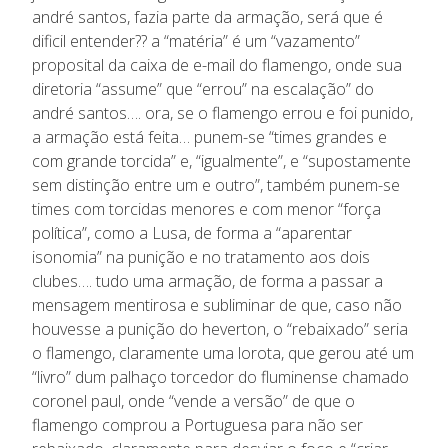
andré santos, fazia parte da armação, será que é
dificil entender?? a “matéria” é um “vazamento”
proposital da caixa de e-mail do flamengo, onde sua
diretoria “assume” que “errou” na escalação” do
andré santos…. ora, se o flamengo errou e foi punido,
a armação está feita… punem-se “times grandes e
com grande torcida” e, “igualmente”, e “supostamente
sem distinção entre um e outro”, também punem-se
times com torcidas menores e com menor “força
política”, como a Lusa, de forma a “aparentar
isonomia” na punição e no tratamento aos dois
clubes…. tudo uma armação, de forma a passar a
mensagem mentirosa e subliminar de que, caso não
houvesse a punição do heverton, o “rebaixado” seria
o flamengo, claramente uma lorota, que gerou até um
“livro” dum palhaço torcedor do fluminense chamado
coronel paul, onde “vende a versão” de que o
flamengo comprou a Portuguesa para não ser