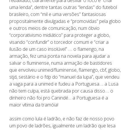
rebaixado, claramente para desviar o foco e “criar
uma lenda”, dentre tantas outras “lendas” do futebol
brasileiro, com “mil e uma versões” fantasiosas
propositalmente divulgadas e “promovidas” pela globo
e outros meios de comunicação, num óbvio
“corporativismo midiático” para proteger a globo,
visando “confundir” o torcedor comum e “criar a
ilusão de um caso insolúvel” …. o flamengo, na
armação, fez uma ponta na novela para ajudar a
salvar o fluminense, numa armação de bastidores
que envolveu unimed/fluminense, flamengo, cbf, globo,
stjd, sestário e o fdp do “manuel da lupa”, que vendeu
a vaga para a unimed e fudeu a Portuguesa…. a Lusa
não tem culpa, está quebrada por causa disso…. o
dinheiro não foi pro Canindé… a Portuguesa é a
maior vítima da tramóia!
assim como lula é ladrão, e não faz de nosso povo
um povo de ladrões, igualmente um ladrão que lesa