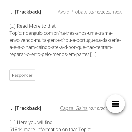
… [Trackback]
Avoid Probate
02/10/2025,
18:58
[…] Read More to that
Topic: noangulo.com.br/ha-tres-anos-uma-trama-
envolvendo-muita-gente-tirou-a-portuguesa-da-serie-
a-e-a-olham-caindo-ate-a-d-por-que-nao-tentam-
reparar-o-erro-pelo-menos-em-parte/ […]
Responder
… [Trackback]
Capital Gains
02/10/2025,
18:59
[…] Here you will find
61844 more Information on that Topic: