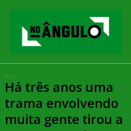
Pular
para
o
conteúdo
GERAL
Há três anos uma
trama envolvendo
muita gente tirou a