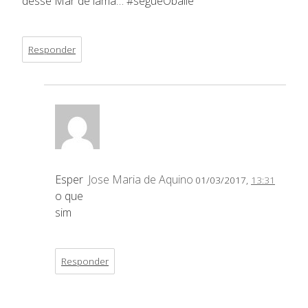
desse Mar de lama… #segueObaile
Responder
Esper
Jose Maria de Aquino
01/03/2017,
13:31
o que
sim
Responder