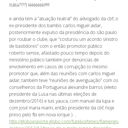
Itália????) kkkkkkkk!!!!!!
e ainda tem a “atuação teatral” do advogado da cbf, o
ex-presidente dos bambis carlos miguel aidar,
posteriormente expulso da presidência do são paulo
por roubar o clube, que “costurou um acordo sinistro
de bastidores” com o então promotor público
roberto senise, afastado pouco tempo depois do
ministério público também por denúncias de
envolvimento em casos de corrupção (o mesmo
promotor que, além das reuniões com carlos miguel
aidar, também teve “reuniões de averiguação” com os
conselheiros da Portuguesa alexandre barros (eleito
presidente da Lusa nas últimas eleições de
dezembro/2016) e luis yauca, com manuel da lupa e
com josé maria marin, então presidente da cbf, hoje
preso pelo fbi em nova iorque )….
http://globoesporte.globo.com/futebol/times/flamengo