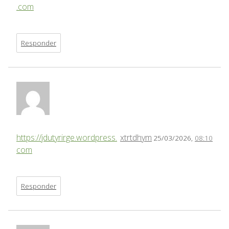
.com
Responder
https://jdutyrirge.wordpress.
xtrtdhym
25/03/2026,
08:10
com
Responder