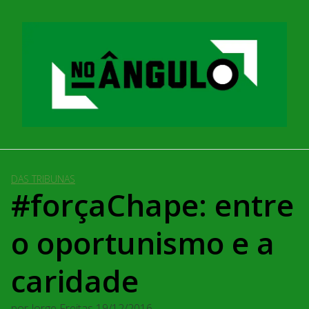
Pular
para
o
conteúdo
DAS TRIBUNAS
#forçaChape: entre
o oportunismo e a
caridade
por
Jorge Freitas
19/12/2016