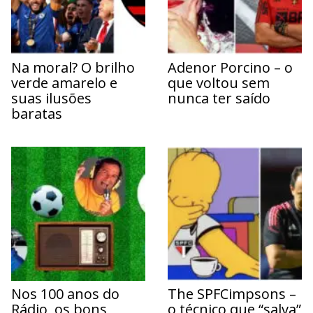
Na moral? O brilho
Adenor Porcino – o
verde amarelo e
que voltou sem
suas ilusões
nunca ter saído
baratas
Nos 100 anos do
The SPFCimpsons –
Rádio, os bons
o técnico que “salva”