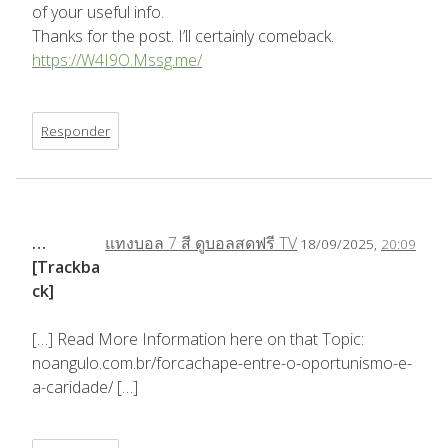
of your useful info.
Thanks for the post. I’ll certainly comeback.
https://W4I9O.Mssg.me/
Responder
…
แทงบอล 7 สี ดูบอลสดฟรี TV
18/09/2025,
20:09
[Trackba
ck]
[…] Read More Information here on that Topic:
noangulo.com.br/forcachape-entre-o-oportunismo-e-
a-caridade/ […]