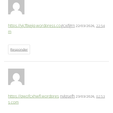
https://yjcftkejiq.wordpress.co
gcxifgrn
22/03/2026,
22:54
m
Responder
https://qwofcxhwfl.wordpres
nvlqsefh
23/03/2026,
02:53
s.com