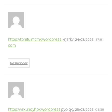
https://tpmtulmcmk.wordpress.
krjsrkvi
24/03/2026,
17:01
com
Responder
https://vrxuhoyhpk.wordpress
lpyolqky
25/03/2026,
01:30