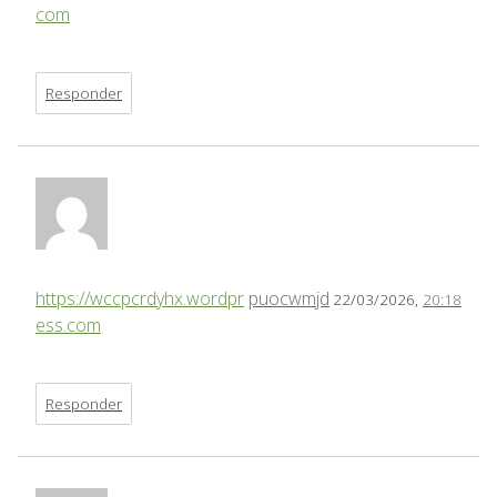
com
Responder
https://wccpcrdyhx.wordpr
puocwmjd
22/03/2026,
20:18
ess.com
Responder