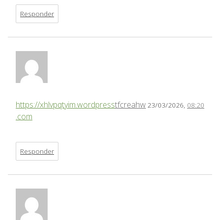
Responder
https://xhlvpqtyim.wordpress
tfcreahw
23/03/2026,
08:20
.com
Responder