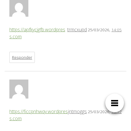
https://apfkycjgfb.wordpres
trmcxupd
25/03/2026,
14:05
s.com
Responder
https://ficcpnhwqv.wordpres
jntmoggs
25/03/2026,
16:12
s.com