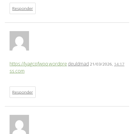
Responder
https://lyagcpfwpq.wordpre
deuldmad
21/03/2026,
14:17
ss.com
Responder