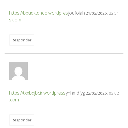
https://bbudktdhdo.wordpres
joufoiah
21/03/2026,
22:51
s.com
Responder
https://txxbdjbcir.wordpress
ynhmdfyg
22/03/2026,
03:02
.com
Responder