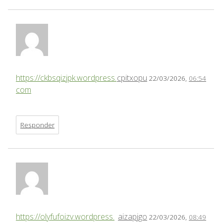
https://ckbsqizjpk.wordpress.
cpitxopu
22/03/2026,
06:54
com
Responder
https://olyfufoizv.wordpress.
aizapjgo
22/03/2026,
08:49