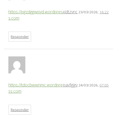
https://pgzdggwpyd.wordpres
xidtzvnc
23/03/2026,
16:22
s.com
Responder
https://tdocbwwnmc.wordpre
pavfgjgv
24/03/2026,
07:05
ss.com
Responder