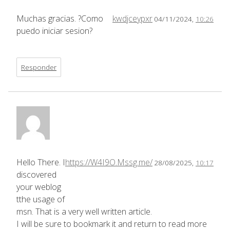
Muchas gracias. ?Como
kwdjceypxr
04/11/2024,
10:26
puedo iniciar sesion?
Responder
Hello There. I
https://W4I9O.Mssg.me/
28/08/2025,
10:17
discovered
your weblog
tthe usage of
msn. That is a very well written article.
I will be sure to bookmark it and return to read more