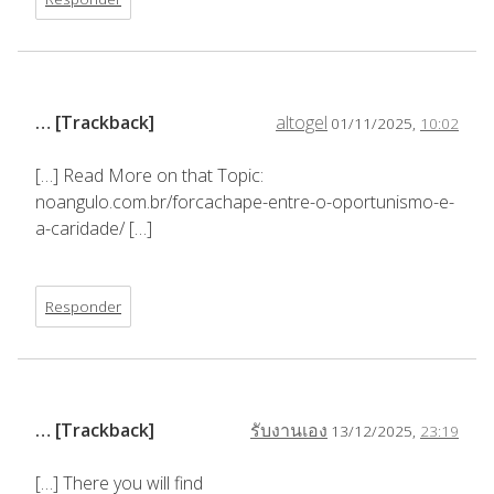
… [Trackback]
altogel
01/11/2025,
10:02
[…] Read More on that Topic:
noangulo.com.br/forcachape-entre-o-oportunismo-e-
a-caridade/ […]
Responder
… [Trackback]
รับงานเอง
13/12/2025,
23:19
[…] There you will find