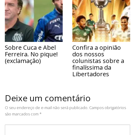
Sobre Cuca e Abel
Confira a opinião
Ferreira. No pique!
dos nossos
(exclamação)
colunistas sobre a
finalíssima da
Libertadores
Deixe um comentário
O seu endereço de e-mail não será publicado.
Campos obrigatórios
são marcados com
*