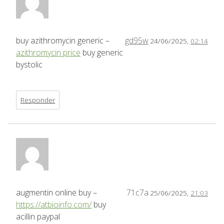
buy azithromycin generic –
gd95w
24/06/2025,
02:14
azithromycin price
buy generic
bystolic
Responder
augmentin online buy –
71c7a
25/06/2025,
21:03
https://atbioinfo.com/
buy
acillin paypal