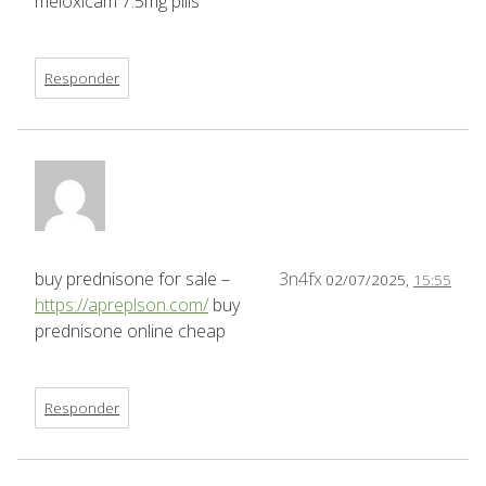
meloxicam 7.5mg pills
Responder
buy prednisone for sale –
3n4fx
02/07/2025,
15:55
https://apreplson.com/
buy
prednisone online cheap
Responder