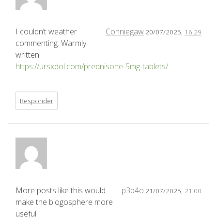
I couldn’t weather
Conniegaw
20/07/2025,
16:29
commenting. Warmly
written!
https://ursxdol.com/prednisone-5mg-tablets/
Responder
More posts like this would
p3b4o
21/07/2025,
21:00
make the blogosphere more
useful.