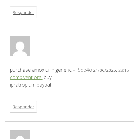
Responder
purchase amoxicillin generic –
9qp4o
21/06/2025,
23:15
combivent oral
buy
ipratropium paypal
Responder