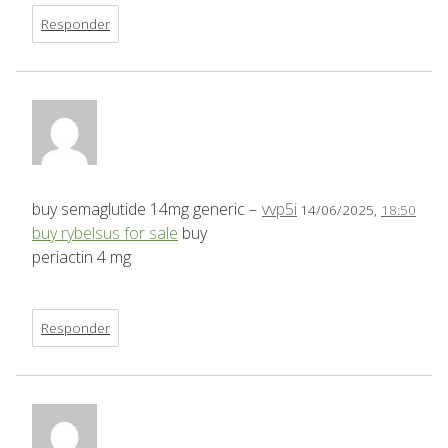
Responder
buy semaglutide 14mg generic –
vvp5i
14/06/2025,
18:50
buy rybelsus for sale
buy
periactin 4 mg
Responder