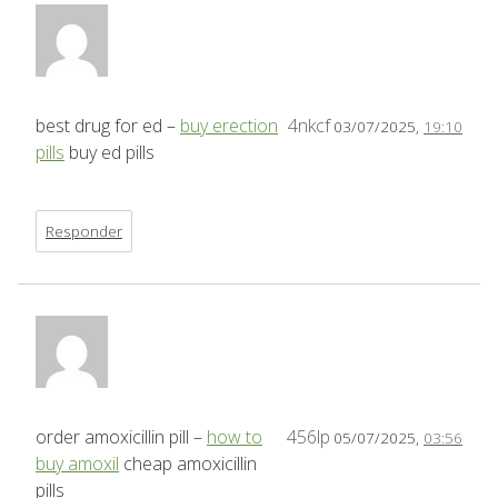
best drug for ed –
buy erection
4nkcf
03/07/2025,
19:10
pills
buy ed pills
Responder
order amoxicillin pill –
how to
456lp
05/07/2025,
03:56
buy amoxil
cheap amoxicillin
pills