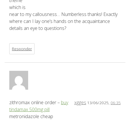
theme
which is
near to my callousness… Numberless thanks! Exactly
where can I lay one’s hands on the acquaintance
details an eye to questions?
Responder
zithromax online order –
buy
xgges
13/06/2025,
06:35
tindamax 500mg pill
metronidazole cheap