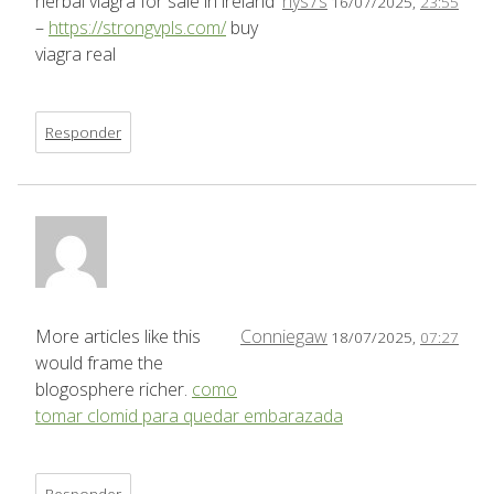
herbal viagra for sale in ireland
nys7s
16/07/2025,
23:55
–
https://strongvpls.com/
buy
viagra real
Responder
More articles like this
Conniegaw
18/07/2025,
07:27
would frame the
blogosphere richer.
como
tomar clomid para quedar embarazada
Responder