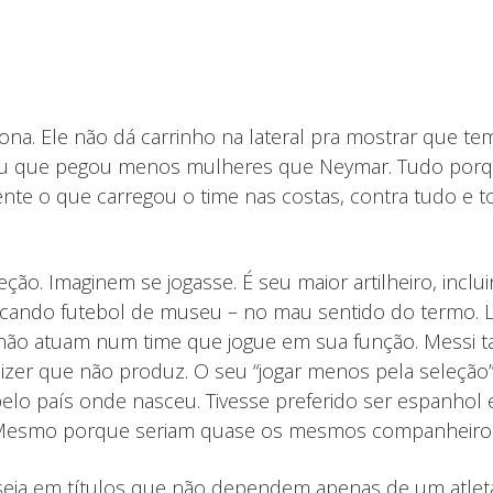
ona. Ele não dá carrinho na lateral pra mostrar que tem
 que pegou menos mulheres que Neymar. Tudo porque a 
nte o que carregou o time nas costas, contra tudo e to
ão. Imaginem se jogasse. É seu maior artilheiro, inclu
cando futebol de museu – no mau sentido do termo. La
não atuam num time que jogue em sua função. Messi
zer que não produz. O seu “jogar menos pela seleção
r pelo país onde nasceu. Tivesse preferido ser espanh
. Mesmo porque seriam quase os mesmos companheiros
baseia em títulos que não dependem apenas de um atleta