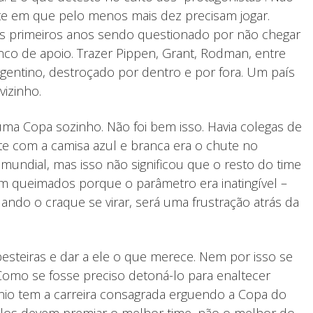
te em que pelo menos mais dez precisam jogar.
os primeiros anos sendo questionado por não chegar
nco de apoio. Trazer Pippen, Grant, Rodman, entre
gentino, destroçado por dentro e por fora. Um país
vizinho.
ma Copa sozinho. Não foi bem isso. Havia colegas de
te com a camisa azul e branca era o chute no
ndial, mas isso não significou que o resto do time
ram queimados porque o parâmetro era inatingível –
ndo o craque se virar, será uma frustração atrás da
besteiras e dar a ele o que merece. Nem por isso se
 Como se fosse preciso detoná-lo para enaltecer
nio tem a carreira consagrada erguendo a Copa do
ulos devem premiar o melhor time, não o melhor do