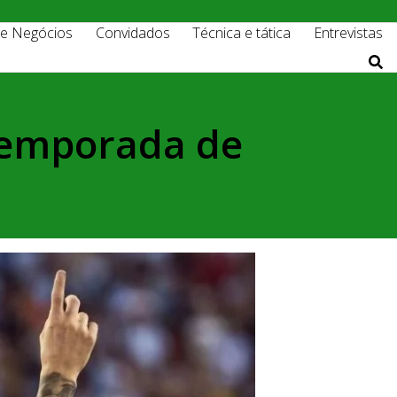
 e Negócios
Convidados
Técnica e tática
Entrevistas
 temporada de