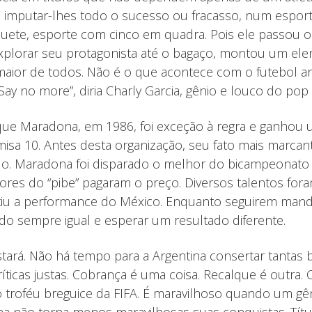
l imputar-lhes todo o sucesso ou fracasso, num espor
quete, esporte com cinco em quadra. Pois ele passou 
explorar seu protagonista até o bagaço, montou um ele
maior de todos. Não é o que acontece com o futebol ar
y no more”, diria Charly Garcia, gênio e louco do pop 
que Maradona, em 1986, foi exceção à regra e ganhou u
isa 10. Antes desta organização, seu fato mais marcan
. Maradona foi disparado o melhor do bicampeonato mu
sores do “pibe” pagaram o preço. Diversos talentos fo
tiu a performance do México. Enquanto seguirem manda
 tudo sempre igual e esperar um resultado diferente.
istará. Não há tempo para a Argentina consertar tantas 
íticas justas. Cobrança é uma coisa. Recalque é outra.
 troféu breguice da FIFA. É maravilhoso quando um gê
a não torna menos maravilhosas suas conquistas. Tít