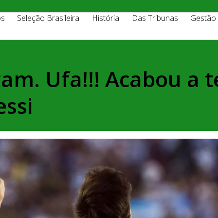
os
Seleção Brasileira
História
Das Tribunas
Gestão
ram. Ufa!!! Acabou a
ssi