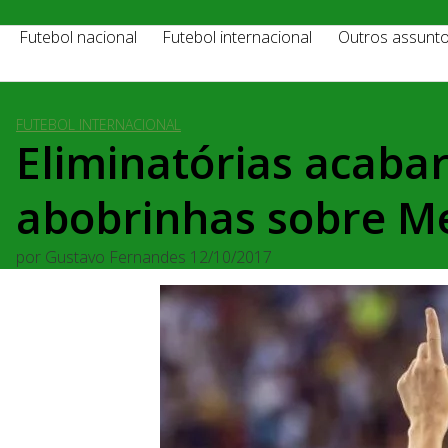
Futebol nacional
Futebol internacional
Outros assunt
FUTEBOL INTERNACIONAL
Eliminatórias acaba
abobrinhas sobre Me
por
Gustavo Fernandes
12/10/2017