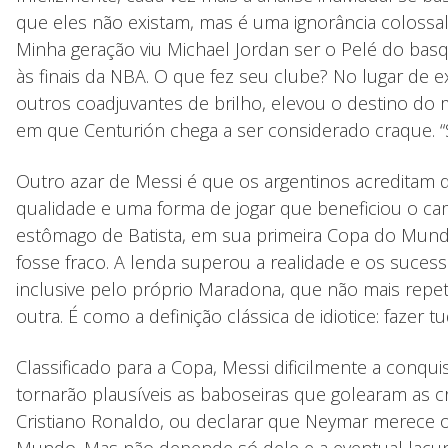
que eles não existam, mas é uma ignorância colossa
Minha geração viu Michael Jordan ser o Pelé do bas
às finais da NBA. O que fez seu clube? No lugar de 
outros coadjuvantes de brilho, elevou o destino do 
em que Centurión chega a ser considerado craque. “Sa
Outro azar de Messi é que os argentinos acreditam 
qualidade e uma forma de jogar que beneficiou o cam
estômago de Batista, em sua primeira Copa do Mundo
fosse fraco. A lenda superou a realidade e os suces
inclusive pelo próprio Maradona, que não mais repe
outra. É como a definição clássica de idiotice: fazer
Classificado para a Copa, Messi dificilmente a conqu
tornarão plausíveis as baboseiras que golearam as cr
Cristiano Ronaldo, ou declarar que Neymar merece o
Mundo. Mas não depende só dele e a eventual lacun