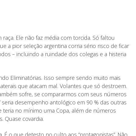
 raça. Ele não faz média com torcida. Só faltou
pior seleção argentina corria sério risco de ficar
dos – incluindo a ruindade dos colegas e a histeria
indo Eliminatórias. Isso sempre sendo muito mais
terais que atacam mal. Volantes que só destroem.
 também sofre, se compararmos com seus números
” seria desempenho antológico em 90 % das outras
ol e teria no mínimo uma Copa, além de números
. Quase covardia.
. É o que detesto no culto aos “protagonistas”. Não