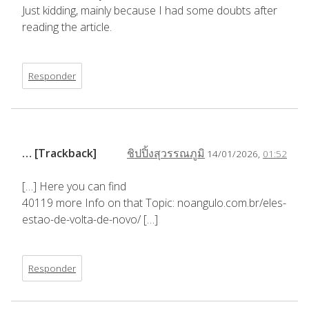
Just kidding, mainly because I had some doubts after
reading the article.
Responder
… [Trackback]
ชิปปิ้งสุวรรณภูมิ
14/01/2026,
01:52
[…] Here you can find
40119 more Info on that Topic: noangulo.com.br/eles-
estao-de-volta-de-novo/ […]
Responder