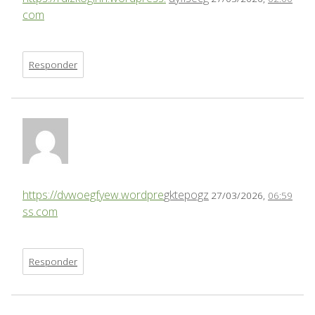
com
Responder
https://dvwoegfyew.wordpre
gktepogz
27/03/2026,
06:59
ss.com
Responder