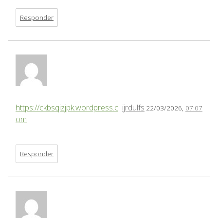
Responder
https://ckbsqizjpk.wordpress.c
ijrdulfs
22/03/2026,
07:07
om
Responder