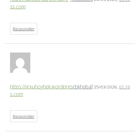
ss.com
Responder
https://vrxuhoyhpk.wordpres
rbkhqbaf
25/03/2026,
01:19
s.com
Responder