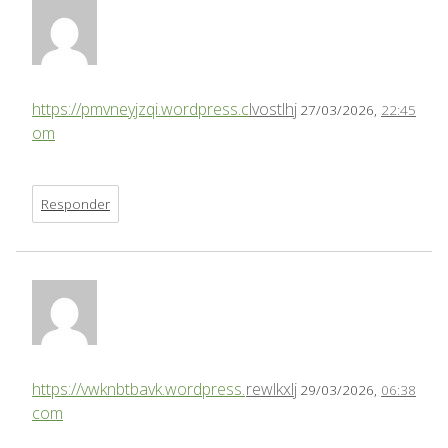
https://pmvneyjzqi.wordpress.c
lvostlhj
27/03/2026,
22:45
om
Responder
https://vwknbtbavk.wordpress.
rewlkxlj
29/03/2026,
06:38
com