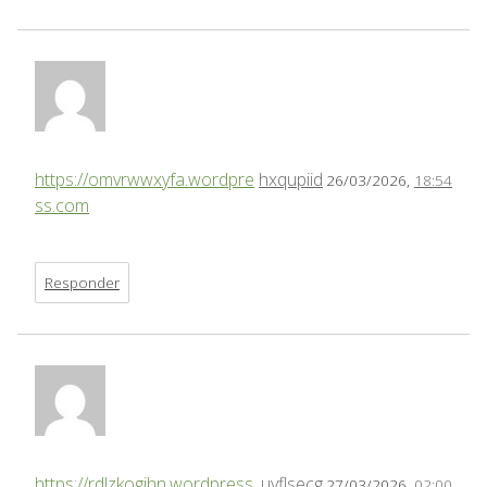
https://omvrwwxyfa.wordpre
hxqupiid
26/03/2026,
18:54
ss.com
Responder
https://rdlzkogihn.wordpress.
uyflsecg
27/03/2026,
02:00