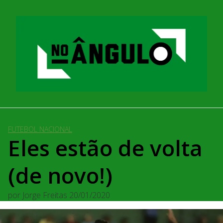
Pular
para
o
conteúdo
FUTEBOL NACIONAL
Eles estão de volta
(de novo!)
por
Jorge Freitas
20/01/2020