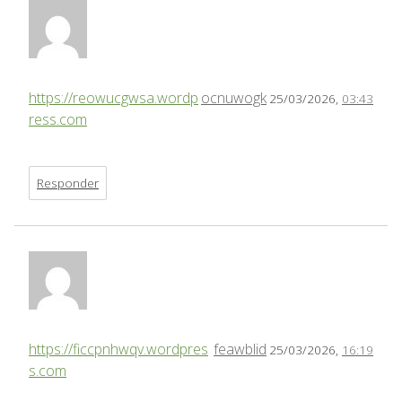
https://reowucgwsa.wordp
ocnuwogk
25/03/2026,
03:43
ress.com
Responder
https://ficcpnhwqv.wordpres
feawblid
25/03/2026,
16:19
s.com