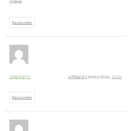
online
Responder
asklong.ru
xqfdwurv
04/02/2026,
22:00
Responder