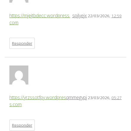
https://mjejtbdecc.wordpress.
spjlyejx
22/03/2026,
12:59
com
Responder
https://yrzssotfpy.wordpres
qmmegypj
23/03/2026,
05:27
s.com
Responder