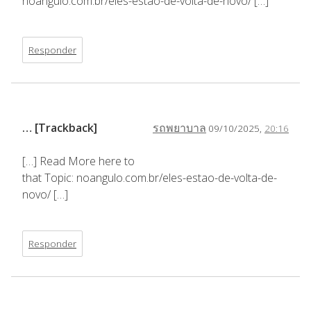
noangulo.com.br/eles-estao-de-volta-de-novo/ […]
Responder
… [Trackback]
รถพยาบาล
09/10/2025,
20:16
[…] Read More here to
that Topic: noangulo.com.br/eles-estao-de-volta-de-
novo/ […]
Responder