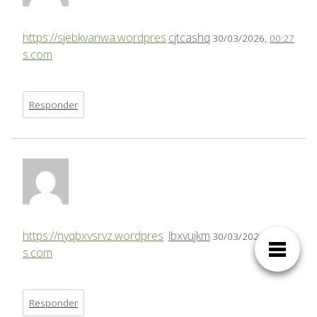
https://sjebkvanwa.wordpres
cjtcashq
30/03/2026,
00:27
s.com
Responder
https://nyqbxvsrvz.wordpres
lbxvujkm
30/03/2026,
05:20
s.com
Responder