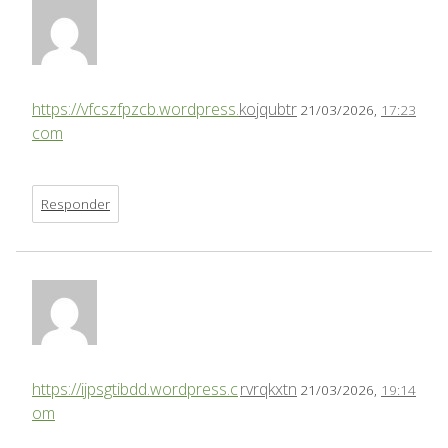
https://vfcszfpzcb.wordpress.
kojqubtr
21/03/2026,
17:23
com
Responder
https://ijpsgtibdd.wordpress.c
rvrqkxtn
21/03/2026,
19:14
om