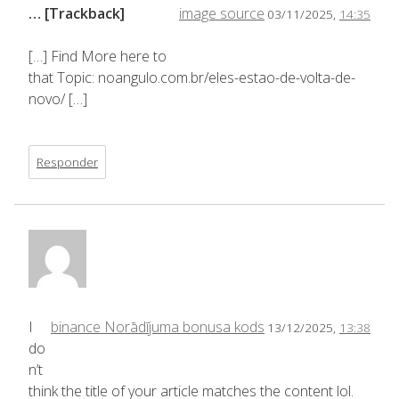
… [Trackback]
image source
03/11/2025,
14:35
[…] Find More here to
that Topic: noangulo.com.br/eles-estao-de-volta-de-
novo/ […]
Responder
I
binance Norādījuma bonusa kods
13/12/2025,
13:38
do
n’t
think the title of your article matches the content lol.