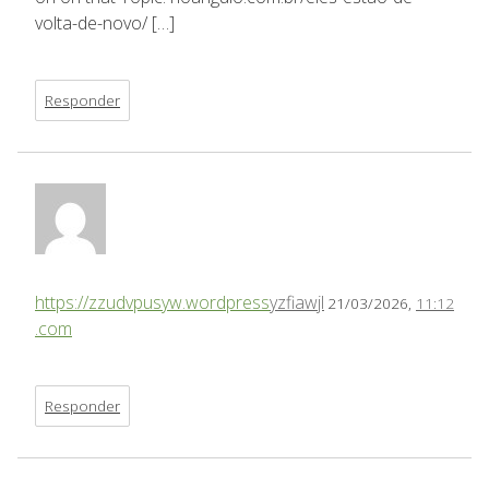
volta-de-novo/ […]
Responder
https://zzudvpusyw.wordpress
yzfiawjl
21/03/2026,
11:12
.com
Responder