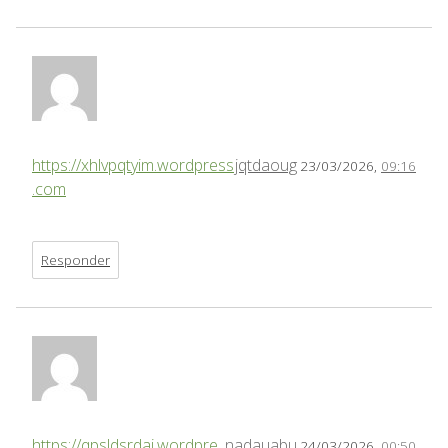
https://xhlvpqtyim.wordpress
jqtdaoug
23/03/2026,
09:16
.com
Responder
https://qpsldsrdaj.wordpre
nadauabu
24/03/2026,
00:50