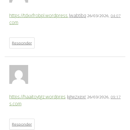
https://tdxxfrobpl.wordpress.
lwabtibq
26/03/2026,
04:07
com
Responder
https://haaitoytgz.wordpres
kgwzxexr
26/03/2026,
09:17
s.com
Responder