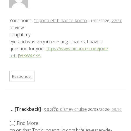
Your point
“oppna ett binance-konto
11/03/2026,
22:31
of view
caught my
eye and was very interesting. Thanks. I have a
question for you.
https://www.binance.com/join?
ref=JW3W4Y3A
Responder
… [Trackback]
จองเรือ disney cruise
20/03/2026,
03:16
[…] Find More
on on that Topic: noangulo.com.br/eles-estao-de-