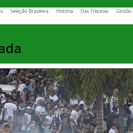
os
Seleção Brasileira
História
Das Tribunas
Gestão
nada