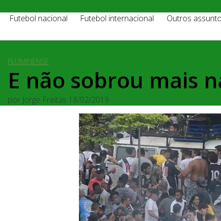
Futebol nacional
Futebol internacional
Outros assunt
FLUMINENSE
E não sobrou mais 
por
Jorge Freitas
18/02/2019