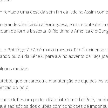
 enfrentado uma descida sem fim da ladeira. Assim como 
co grandes, incluindo a Portuguesa, e um monte de ti
eciam de forma bissexta. O Rio tinha o America e o Ba
o, o Botafogo já não é mais o mesmo. E o Fluminense 
ando pulou da Série C para a A no advento da Taça Jo
alguns motivos.
 futebol, que encareceu a manutenção de equipes. As ve
rtição do bolo.
a aos clubes um poder ditatorial. Com a Lei Pelé, mudo
e são sócios dos clubes com condições de impor suas 