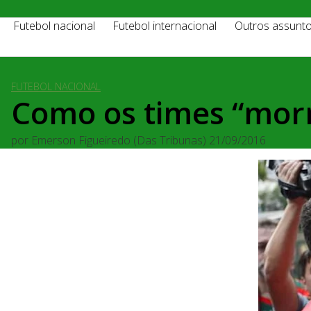
Futebol nacional
Futebol internacional
Outros assunt
FUTEBOL NACIONAL
Como os times “mor
por
Emerson Figueiredo (Das Tribunas)
21/09/2016