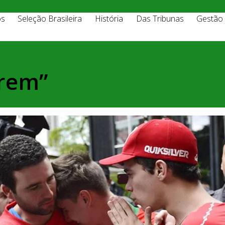
os
Seleção Brasileira
História
Das Tribunas
Gestão
rem”