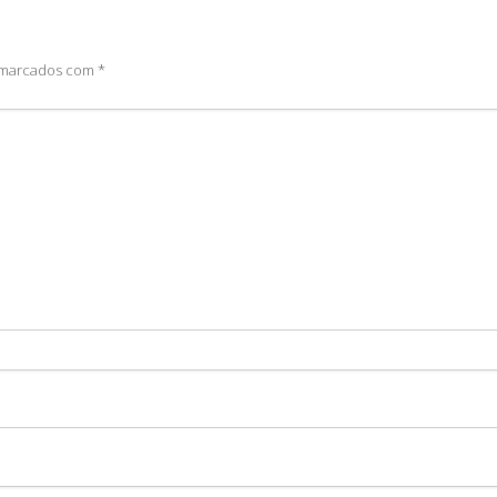
o marcados com
*