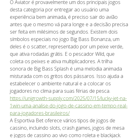
O Aviator é provavelmente um dos principais jogos
desta categoria por entregar ao usuário uma
experiência bem animada, é preciso sair do avião
antes que o mesmo vá para longe e a decisão precisa
ser feita em milésimos de segundos. Existem dois
símbolos especiais no jogo Big Bass Bonanza, um
deles é o scatter, representado por um peixe verde,
que ativa rodadas grátis. E o pescador Wild, que
coleta os peixes e ativa multiplicadores. A trilha
sonora de Big Bass Splash é uma melodia animada
misturada com os gritos dos pássaros. Isso ajuda a
estabelecer o ambiente natural e a colocar os
jogadores no clima para suas férias de pesca.
https://unigrowth-supply.com/2025/07/15/lucky-jet-na-
1win-uma-analise-do-jogo-de-cassino-em-tempo-real-
para-jogadores-brasileiros/
A Esportiva Bet oferece vários tipos de jogos de
cassino, incluindo slots, crash games, jogos de mesa
e jogos de cassino ao vivo como roleta e blackjack.