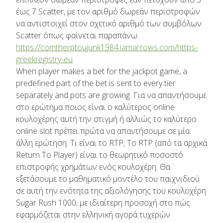
έως 7 Scatter, με τον αριθμό δωρεάν περιστροφών
να αντιστοιχεί στον σχετικό αριθμό των συμβόλων
Scatter όπως φαίνεται παραπάνω.
https://comtherptoujunk1984.iamarrows.com/https-
greekregistry-eu
When player makes a bet for the jackpot game, a
predefined part of the bet is sent to every tier
separately and pots are growing. Για να απαντήσουμε
στο ερώτημα ποιος είναι ο καλύτερος online
κουλοχέρης αυτή την στιγμή ή αλλιώς το καλύτερο
online slot πρέπει πρώτα να απαντήσουμε σε μία
άλλη ερώτηση: Τι είναι το RTP; Το RTP (από τα αρχικά
Return To Player) είναι το θεωρητικό ποσοστό
επιστροφής χρημάτων ενός κουλοχέρη. Θα
εξετάσουμε το μαθηματικό μοντέλο του παιχνιδιού
σε αυτή την ενότητα της αξιολόγησης του κουλοχέρη
Sugar Rush 1000, με ιδιαίτερη προσοχή στο πώς
εφαρμόζεται στην ελληνική αγορά τυχερών