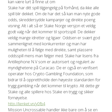
kan være lurt å finne ut om
Stake har ditt spill tilgjengelig på forhånd, da ikke alle
spill blir dekket. Om de har det så kan man nyte gode
odds, skreddersydde kampanjer og direkte poeng
visning. Alt i alt så er Stake Norge versjon et veldig
godt valg når det kommer til sportsspill. De dekker
veldig mange idretter og ligaer. Oddsen er svært god
sammenlignet med konkurrenter og man har
muligheten til å følge med direkte, samt plassere
oddsspill mens man følger med. Stake har lisens fra
Antillephone N.V som er autorisert og regulert av
myndighetene på Curacao. De er også en verifisert
operatør hos Crypto Gambling Foundation, som
bidrar til å opprettholde den høyeste standarden for
trygg gambling når det kommer til krypto. Alt dette gir
Stake og alle spillere hos Stake en trygg og sikker
fornøyelse.
http://lienket.vn/y0fb4
Mission Uncrossable handler ikke bare om å se en