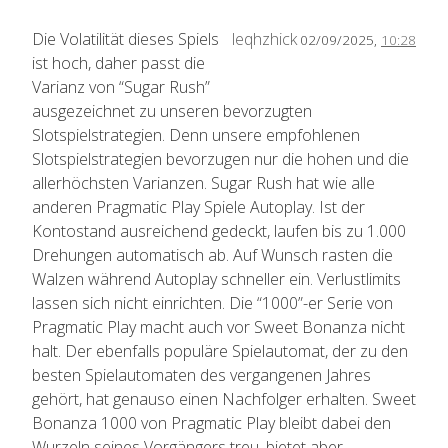
Die Volatilität dieses Spiels
leqhzhick
02/09/2025,
10:28
ist hoch, daher passt die
Varianz von “Sugar Rush”
ausgezeichnet zu unseren bevorzugten
Slotspielstrategien. Denn unsere empfohlenen
Slotspielstrategien bevorzugen nur die hohen und die
allerhöchsten Varianzen. Sugar Rush hat wie alle
anderen Pragmatic Play Spiele Autoplay. Ist der
Kontostand ausreichend gedeckt, laufen bis zu 1.000
Drehungen automatisch ab. Auf Wunsch rasten die
Walzen während Autoplay schneller ein. Verlustlimits
lassen sich nicht einrichten. Die “1000”-er Serie von
Pragmatic Play macht auch vor Sweet Bonanza nicht
halt. Der ebenfalls populäre Spielautomat, der zu den
besten Spielautomaten des vergangenen Jahres
gehört, hat genauso einen Nachfolger erhalten. Sweet
Bonanza 1000 von Pragmatic Play bleibt dabei den
Wurzeln seines Vorgängers treu, bietet aber