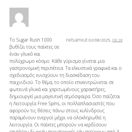
Το Sugar Rush 1000
nelsamxut
02/08/2025,
08:28
βυθίζει τους παίκτες σε
έναν γλυκό και
πολύχρωμο κόσμο. Κάθε γύρισμα γίνεται μια
γαστρονομική περιπέτεια. Τα ελκυστικά γραφικά και ο
σχεδιασμός ενισχύουν τη διασκέδαση του
παιχνιδιού. Το θέμα, το οποίο επικεντρώνεται σε
φωτεινά γλυκά και χαριτωμένους χαρακτήρες,
δημιουργεί μια μαγευτική ατμόσφαιρα. Όσο παίζεται
η Λειτουργία Free Spins, οι πολλαπλασιαστές που
αφορούν τις θέσεις πάνω στους κυλίνδρους
παραμένουν ενεργοί μέχρι να ολοκληρωθεί η
λειτουργία. Οι παίκτες μπορούν να κερδίσουν
επιπλέον δωρεάν περιστροφές εάν πετύχουν από 3