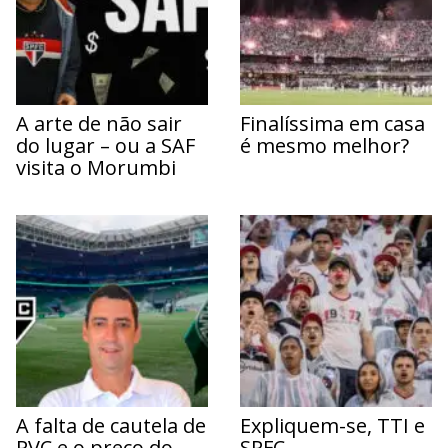
A arte de não sair
Finalíssima em casa
do lugar – ou a SAF
é mesmo melhor?
visita o Morumbi
A falta de cautela de
Expliquem-se, TTI e
PVC e o preço do
SPFC