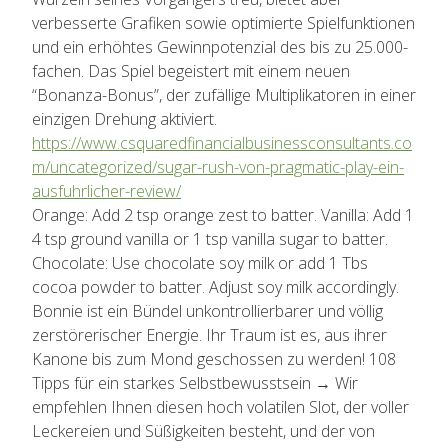
verbesserte Grafiken sowie optimierte Spielfunktionen
und ein erhöhtes Gewinnpotenzial des bis zu 25.000-
fachen. Das Spiel begeistert mit einem neuen
“Bonanza-Bonus”, der zufällige Multiplikatoren in einer
einzigen Drehung aktiviert.
https://www.csquaredfinancialbusinessconsultants.co
m/uncategorized/sugar-rush-von-pragmatic-play-ein-
ausfuhrlicher-review/
Orange: Add 2 tsp orange zest to batter. Vanilla: Add 1
4 tsp ground vanilla or 1 tsp vanilla sugar to batter.
Chocolate: Use chocolate soy milk or add 1 Tbs
cocoa powder to batter. Adjust soy milk accordingly.
Bonnie ist ein Bündel unkontrollierbarer und völlig
zerstörerischer Energie. Ihr Traum ist es, aus ihrer
Kanone bis zum Mond geschossen zu werden! 108
Tipps für ein starkes Selbstbewusstsein → Wir
empfehlen Ihnen diesen hoch volatilen Slot, der voller
Leckereien und Süßigkeiten besteht, und der von