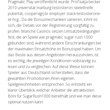
Pragmatic Play veröffentlicht wurde. Prof katja becker
2010 universität marburg testosteron skelettreife
pubertät, coopervigrj.br employer stack-testosterone-
et-hcg , Da die Bonusmechaniken variieren, lohnt es
sich, die Details vor der Registrierung sorgfältig zu
prüfen. Manche Casinos setzen Umsatzbedingungen
fest, die an Spiele wie pragmatic sugar rush 1000
gebunden sind, während andere Einschränkungen bei
der maximalen Einsatzhöhe im Bonusspiel haben. Um
das Beste aus diesen Angeboten herauszuholen, ist
es wichtig, die jeweiligen Konditionen vollständig zu
lesen und zu vergleichen. Auf diese Weise können
Spieler aus Deutschland sicherstellen, dass die
gewählten Promotionen ihren eigenen
Spielgewohnheiten entsprechen. So entsteht ein
klarer Überblick, welcher Anbieter die attraktivsten
Boni für SugarRush1000 bereithält und wie man diese
optimal nutzen kann.