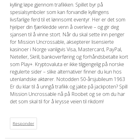
kylling løpe gjennom trafikken. Spillet byr på
spesialsymboler som kan forvandle kyllingens
livsfarlige ferd til et lønnsomt eventyr. Her er det som
hjelper din fjærkledde venn å overleve – og gir deg
sjansen til å vinne stort. Når du skal sette inn penger
for Mission Uncrossable, aksepterer lisensierte
kasinoer i Norge vanligvis Visa, Mastercard, PayPal,
Neteller, Skrill, bankoverføring og forhåndsbetalte kort
som Play+. Kryptovaluta er ikke tilgjengelig på norske
regulerte sider – slike alternativer finner du kun hos
utenlandske aktører. Notodden 50-årsjubileum 1963
Er du klar til å unngå trafikk og jakte på jackpoten? Spill
Mission Uncrossable nå på Roobet og se om du har
det som skal til for å krysse veien til rikdom!
Responder