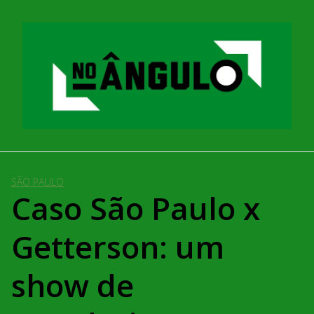
Pular
para
o
conteúdo
SÃO PAULO
Caso São Paulo x
Getterson: um
show de