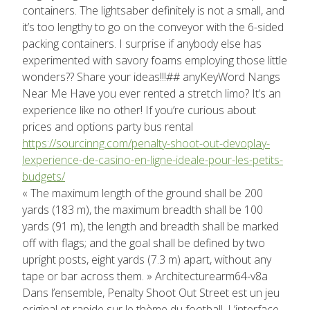
containers. The lightsaber definitely is not a small, and
it’s too lengthy to go on the conveyor with the 6-sided
packing containers. I surprise if anybody else has
experimented with savory foams employing those little
wonders?? Share your ideas!!!## anyKeyWord Nangs
Near Me Have you ever rented a stretch limo? It’s an
experience like no other! If you’re curious about
prices and options party bus rental
https://sourcinng.com/penalty-shoot-out-devoplay-
lexperience-de-casino-en-ligne-ideale-pour-les-petits-
budgets/
« The maximum length of the ground shall be 200
yards (183 m), the maximum breadth shall be 100
yards (91 m), the length and breadth shall be marked
off with flags; and the goal shall be defined by two
upright posts, eight yards (7.3 m) apart, without any
tape or bar across them. » Architecturearm64-v8a
Dans l’ensemble, Penalty Shoot Out Street est un jeu
original et rapide sur le thème du football. L’interface