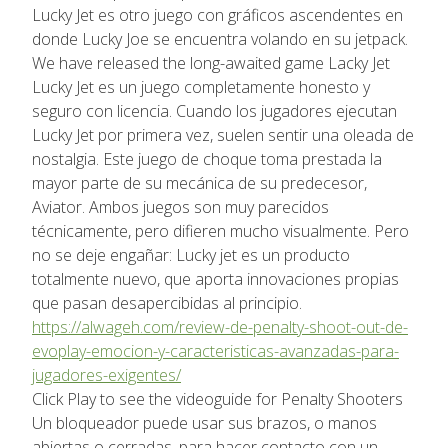
Lucky Jet es otro juego con gráficos ascendentes en
donde Lucky Joe se encuentra volando en su jetpack.
We have released the long-awaited game Lacky Jet
Lucky Jet es un juego completamente honesto y
seguro con licencia. Cuando los jugadores ejecutan
Lucky Jet por primera vez, suelen sentir una oleada de
nostalgia. Este juego de choque toma prestada la
mayor parte de su mecánica de su predecesor,
Aviator. Ambos juegos son muy parecidos
técnicamente, pero difieren mucho visualmente. Pero
no se deje engañar: Lucky jet es un producto
totalmente nuevo, que aporta innovaciones propias
que pasan desapercibidas al principio.
https://alwageh.com/review-de-penalty-shoot-out-de-
evoplay-emocion-y-caracteristicas-avanzadas-para-
jugadores-exigentes/
Click Play to see the videoguide for Penalty Shooters
Un bloqueador puede usar sus brazos, o manos
abiertas o cerradas, para hacer contacto con un