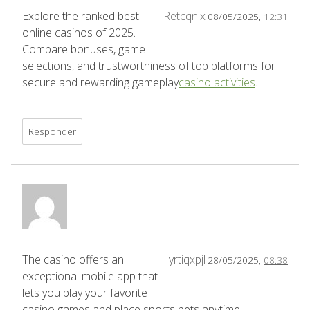
Explore the ranked best
Retcqnlx
08/05/2025,
12:31
online casinos of 2025.
Compare bonuses, game
selections, and trustworthiness of top platforms for
secure and rewarding gameplay
casino activities
.
Responder
The casino offers an
yrtiqxpjl
28/05/2025,
08:38
exceptional mobile app that
lets you play your favorite
casino games and place sports bets anytime,