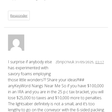
Responder
I surprise if anybody else
zbnpcnvuk
31/05/2025,
03:17
has experimented with
savory foams employing
those little wonders?? Share your ideas!!!##
anyKeyWord Nangs Near Me So if you have $100,000
in an IRA and you are in the 25 p.c tax bracket, you will
lose $25,000 to taxes and $10,000 more to penalties.
The lightsaber definitely is not a small, and it’s too
lengthy to go on the conveyor with the 6-sided packing