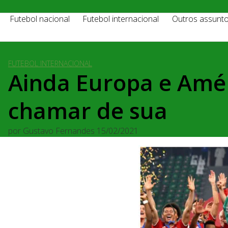
Futebol nacional
Futebol internacional
Outros assunt
FUTEBOL INTERNACIONAL
Ainda Europa e Amér
chamar de sua
por
Gustavo Fernandes
15/02/2021