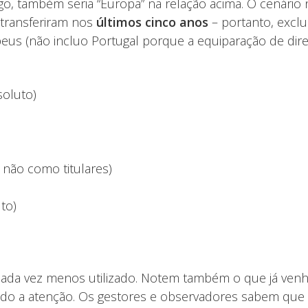
o, também seria “Europa” na relação acima. O cenário 
transferiram nos
últimos cinco anos
– portanto, exclu
peus (não incluo Portugal porque a equiparação de dire
soluto)
 não como titulares)
to)
cada vez menos utilizado. Notem também o que já venho
do a atenção. Os gestores e observadores sabem que o