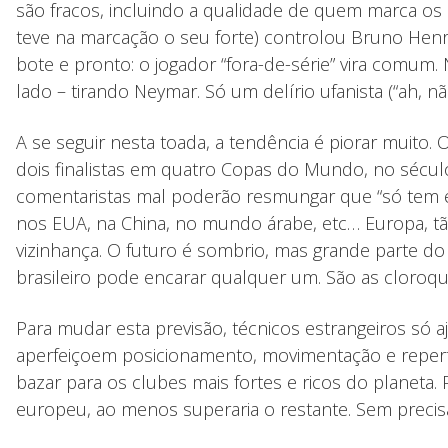
são fracos, incluindo a qualidade de quem marca os 
teve na marcação o seu forte) controlou Bruno Henri
bote e pronto: o jogador “fora-de-série” vira com
lado – tirando Neymar. Só um delírio ufanista (“ah, n
A se seguir nesta toada, a tendência é piorar muito.
dois finalistas em quatro Copas do Mundo, no sécu
comentaristas mal poderão resmungar que “só tem eu
nos EUA, na China, no mundo árabe, etc… Europa, t
vizinhança. O futuro é sombrio, mas grande parte d
brasileiro pode encarar qualquer um. São as cloroqui
Para mudar esta previsão, técnicos estrangeiros só a
aperfeiçoem posicionamento, movimentação e repertór
bazar para os clubes mais fortes e ricos do planeta
europeu, ao menos superaria o restante. Sem precisar