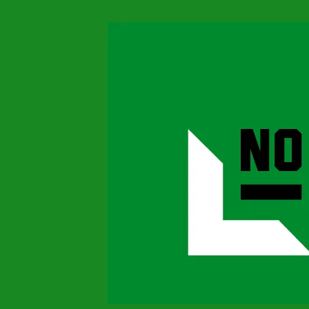
Pular
para
o
conteúdo