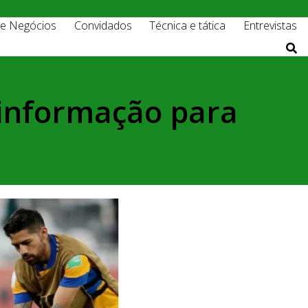
 e Negócios
Convidados
Técnica e tática
Entrevistas
sinformação para