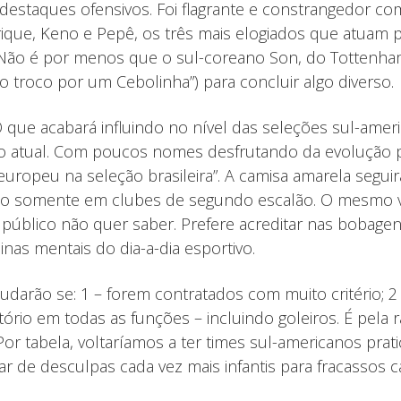
destaques ofensivos. Foi flagrante e constrangedor co
que, Keno e Pepê, os três mais elogiados que atuam pe
um. Não é por menos que o sul-coreano Son, do Totten
ão troco por um Cebolinha”) para concluir algo diverso.
 O que acabará influindo no nível das seleções sul-ame
lo atual. Com poucos nomes desfrutando da evolução 
ropeu na seleção brasileira”. A camisa amarela seguir
ão somente em clubes de segundo escalão. O mesmo vai
o público não quer saber. Prefere acreditar nas boba
nas mentais do dia-a-dia esportivo.
judarão se: 1 – forem contratados com muito critério; 
io em todas as funções – incluindo goleiros. É pela ra
. Por tabela, voltaríamos a ter times sul-americanos p
 de desculpas cada vez mais infantis para fracassos ca