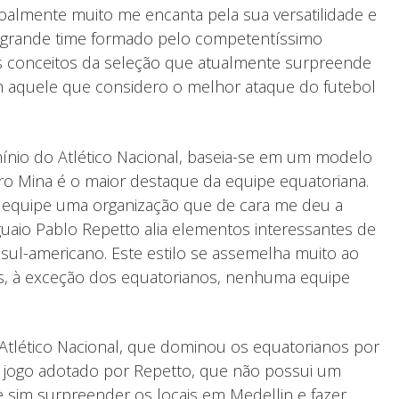
oalmente muito me encanta pela sua versatilidade e
do grande time formado pelo competentíssimo
s conceitos da seleção que atualmente surpreende
am aquele que considero o melhor ataque do futebol
mínio do Atlético Nacional, baseia-se em um modelo
uro Mina é o maior destaque da equipe equatoriana.
ta equipe uma organização que de cara me deu a
uaio Pablo Repetto alia elementos interessantes de
ul-americano. Este estilo se assemelha muito ao
es, à exceção dos equatorianos, nenhuma equipe
 Atlético Nacional, que dominou os equatorianos por
 jogo adotado por Repetto, que não possui um
 sim surpreender os locais em Medellin e fazer