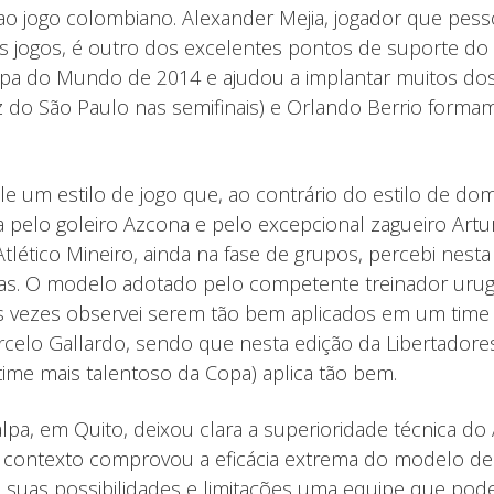
ao jogo colombiano. Alexander Mejia, jogador que pess
 os jogos, é outro dos excelentes pontos de suporte 
Copa do Mundo de 2014 e ajudou a implantar muitos do
oz do São Paulo nas semifinais) e Orlando Berrio form
le um estilo de jogo que, ao contrário do estilo de do
da pelo goleiro Azcona e pelo excepcional zagueiro Art
tlético Mineiro, ainda na fase de grupos, percebi nes
tas. O modelo adotado pelo competente treinador urug
 vezes observei serem tão bem aplicados em um time s
rcelo Gallardo, sendo que nesta edição da Libertador
ime mais talentoso da Copa) aplica tão bem.
pa, em Quito, deixou clara a superioridade técnica do
 contexto comprovou a eficácia extrema do modelo de
uas possibilidades e limitações uma equipe que pode