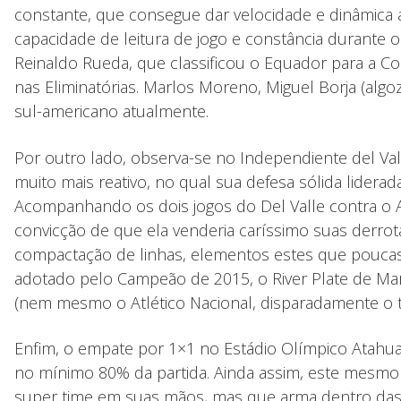
constante, que consegue dar velocidade e dinâmica 
capacidade de leitura de jogo e constância durante
Reinaldo Rueda, que classificou o Equador para a 
nas Eliminatórias. Marlos Moreno, Miguel Borja (alg
sul-americano atualmente.
Por outro lado, observa-se no Independiente del Val
muito mais reativo, no qual sua defesa sólida lidera
Acompanhando os dois jogos do Del Valle contra o A
convicção de que ela venderia caríssimo suas derro
compactação de linhas, elementos estes que poucas
adotado pelo Campeão de 2015, o River Plate de Ma
(nem mesmo o Atlético Nacional, disparadamente o t
Enfim, o empate por 1×1 no Estádio Olímpico Atahual
no mínimo 80% da partida. Ainda assim, este mesmo
super time em suas mãos, mas que arma dentro das s