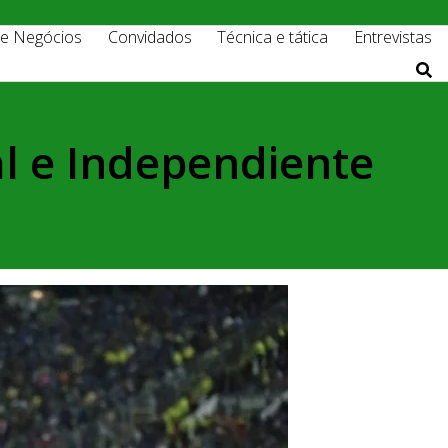
 e Negócios
Convidados
Técnica e tática
Entrevistas
al e Independiente