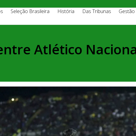
os
Seleção Brasileira
História
Das Tribunas
Gestão
entre Atlético Nacion