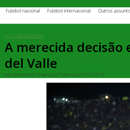
Futebol nacional
Futebol internacional
Outros assunt
COPA LIBERTADORES
A merecida decisão 
del Valle
por
Alessandro Evair (Das Tribunas)
27/07/2016