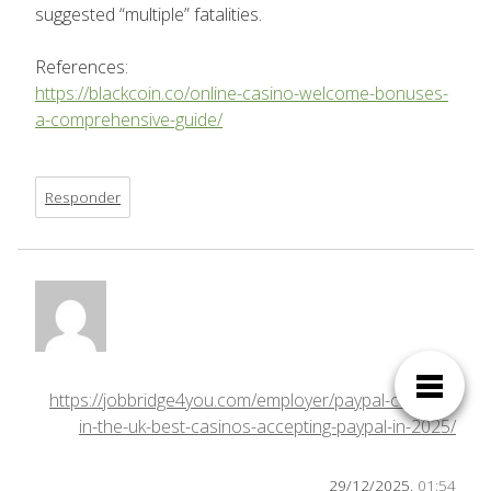
suggested “multiple” fatalities.
References:
https://blackcoin.co/online-casino-welcome-bonuses-
a-comprehensive-guide/
Responder
https://jobbridge4you.com/employer/paypal-casinos-
in-the-uk-best-casinos-accepting-paypal-in-2025/
29/12/2025,
01:54