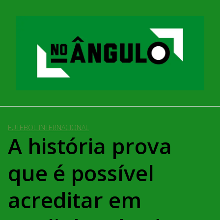
Pular
para
o
conteúdo
FUTEBOL INTERNACIONAL
A história prova
que é possível
acreditar em