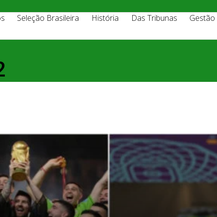
os
Seleção Brasileira
História
Das Tribunas
Gestão
2