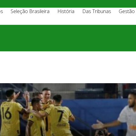
os
Seleção Brasileira
História
Das Tribunas
Gestão