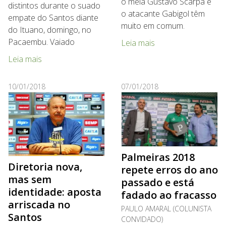
o meia Gustavo Scarpa e
distintos durante o suado
o atacante Gabigol têm
empate do Santos diante
muito em comum.
do Ituano, domingo, no
Pacaembu. Vaiado
Leia mais
Leia mais
10/01/2018
07/01/2018
Palmeiras 2018
Diretoria nova,
repete erros do ano
mas sem
passado e está
identidade: aposta
fadado ao fracasso
arriscada no
PAULO AMARAL (COLUNISTA
Santos
CONVIDADO)