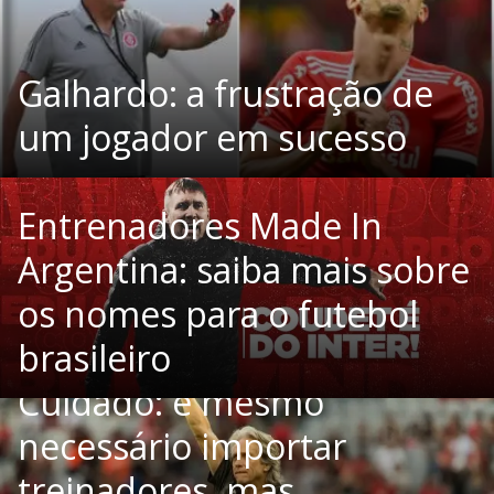
Galhardo: a frustração de
um jogador em sucesso
Entrenadores Made In
Argentina: saiba mais sobre
os nomes para o futebol
brasileiro
Cuidado: é mesmo
necessário importar
treinadores, mas